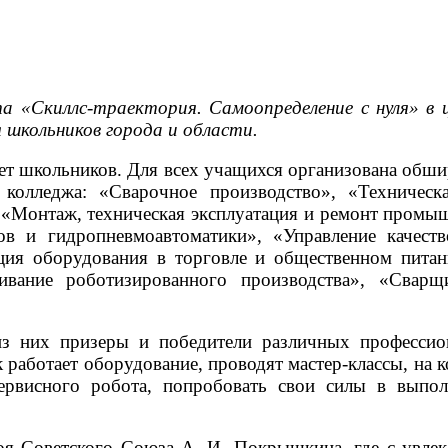
а «Скиллс-траектория. Самоопределение с нуля» в 
я школьников города и области.
ет школьников. Для всех учащихся организована обши
колледжа: «Сварочное производство», «Техническ
 «Монтаж, техническая эксплуатация и ремонт промы
ов и гидропневмоавтоматики», «Управление качеств
ция оборудования в торговле и общественном пита
живание роботизированного производства», «Свар
из них призеры и победители различных профессио
к работает оборудование, проводят мастер-классы, н
ервисного робота, попробовать свои силы в выпол
я Советского Союза А. И. Покрышкина, где с увлека