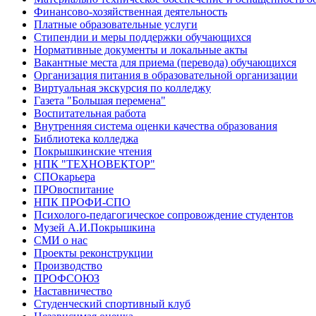
Финансово-хозяйственная деятельность
Платные образовательные услуги
Стипендии и меры поддержки обучающихся
Нормативные документы и локальные акты
Вакантные места для приема (перевода) обучающихся
Организация питания в образовательной организации
Виртуальная экскурсия по колледжу
Газета "Большая перемена"
Воспитательная работа
Внутренняя система оценки качества образования
Библиотека колледжа
Покрышкинские чтения
НПК "ТЕХНОВЕКТОР"
СПОкарьера
ПРОвоспитание
НПК ПРОФИ-СПО
Психолого-педагогическое сопровождение студентов
Музей А.И.Покрышкина
СМИ о нас
Проекты реконструкции
Производство
ПРОФСОЮЗ
Наставничество
Студенческий спортивный клуб