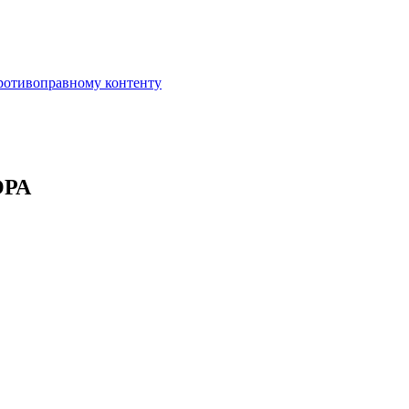
противоправному контенту
ОРА