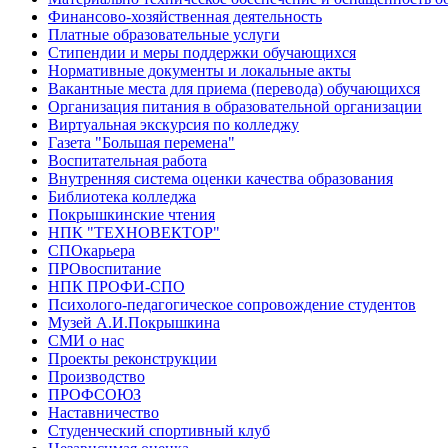
Финансово-хозяйственная деятельность
Платные образовательные услуги
Стипендии и меры поддержки обучающихся
Нормативные документы и локальные акты
Вакантные места для приема (перевода) обучающихся
Организация питания в образовательной организации
Виртуальная экскурсия по колледжу
Газета "Большая перемена"
Воспитательная работа
Внутренняя система оценки качества образования
Библиотека колледжа
Покрышкинские чтения
НПК "ТЕХНОВЕКТОР"
СПОкарьера
ПРОвоспитание
НПК ПРОФИ-СПО
Психолого-педагогическое сопровождение студентов
Музей А.И.Покрышкина
СМИ о нас
Проекты реконструкции
Производство
ПРОФСОЮЗ
Наставничество
Студенческий спортивный клуб