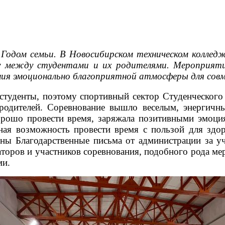
н Годом семьи. В Новосибирском техническом колл
у между студентами и их родителями. Мероприятие
дания эмоционально благоприятной атмосферы для сов
студенты, поэтому спортивный сектор Студенческого
родителей. Соревнование вышло веселым, энергич
орошо провести время, заряжала позитивными эмоци
ная возможность провести время с пользой для здор
ны Благодарственные письма от администрации за у
аторов и участников соревнования, подобного рода м
ми.