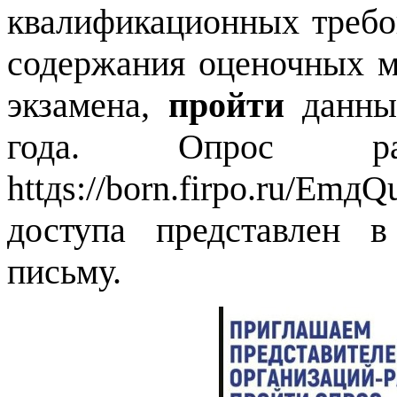
квалификационных требо
содержания оценочных м
экзамена,
пройти
данный
года. Oпpoc ра
httдs://born.firpo.ru/
доступа представлен 
письму.