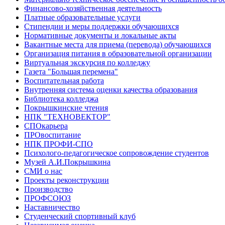
Финансово-хозяйственная деятельность
Платные образовательные услуги
Стипендии и меры поддержки обучающихся
Нормативные документы и локальные акты
Вакантные места для приема (перевода) обучающихся
Организация питания в образовательной организации
Виртуальная экскурсия по колледжу
Газета "Большая перемена"
Воспитательная работа
Внутренняя система оценки качества образования
Библиотека колледжа
Покрышкинские чтения
НПК "ТЕХНОВЕКТОР"
СПОкарьера
ПРОвоспитание
НПК ПРОФИ-СПО
Психолого-педагогическое сопровождение студентов
Музей А.И.Покрышкина
СМИ о нас
Проекты реконструкции
Производство
ПРОФСОЮЗ
Наставничество
Студенческий спортивный клуб