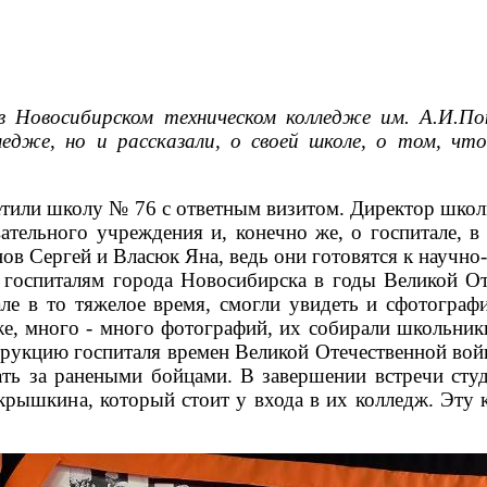
 Новосибирском техническом колледже им. А.И.По
ледже, но и рассказали, о своей школе, о том, ч
сетили школу № 76 с ответным визитом. Директор шко
вательного учреждения и, конечно же, о госпитале,
нов Сергей и Власюк Яна, ведь они готовятся к науч
 госпиталям города Новосибирска в годы Великой О
але в то тяжелое время, смогли увидеть и сфотограф
е, много - много фотографий, их собирали школьники
трукцию госпиталя времен Великой Отечественной войн
ать за ранеными бойцами. В завершении встречи ст
ышкина, который стоит у входа в их колледж. Эту 