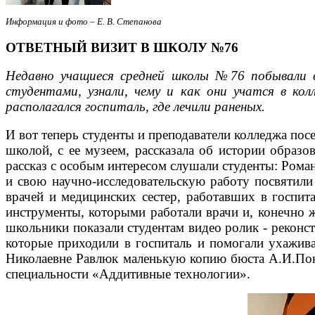
Информация и фото – Е. В. Степанова
ОТВЕТНЫЙ ВИЗИТ В ШКОЛУ №76
Недавно учащиеся средней школы №76 побывали в
студентами, узнали, чему и как они учатся в кол
располагался госпиталь, где лечили раненых.
И вот теперь студенты и преподаватели колледжа по
школой, с ее музеем, рассказала об истории образо
рассказ с особым интересом слушали студенты: Рома
и свою научно-исследовательскую работу посвятили
врачей и медицинских сестер, работавших в госпит
инструменты, которыми работали врачи и, конечно ж
школьники показали студентам видео ролик - реконс
которые приходили в госпиталь и помогали ухажив
Николаевне Равлюк маленькую копию бюста А.И.Покр
специальности «Аддитивные технологии».