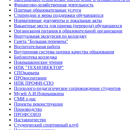
Финансово-хозяйственная деятельность
Платные образовательные услуги
Стипендии и меры поддержки обучающихся
Нормативные документы и локальные акты
Вакантные места для приема (перевода) обучающихся
Организация питания в образовательной организации
Виртуальная экскурсия по колледжу
Газета "Большая перемена"
Воспитательная работа
Внутренняя система оценки качества образования
Библиотека колледжа
Покрышкинские чтения
НПК "ТЕХНОВЕКТОР"
СПОкарьера
ПРОвоспитание
НПК ПРОФИ-СПО
Психолого-педагогическое сопровождение студентов
Музей А.И.Покрышкина
СМИ о нас
Проекты реконструкции
Производство
ПРОФСОЮЗ
Наставничество
Студенческий спортивный клуб