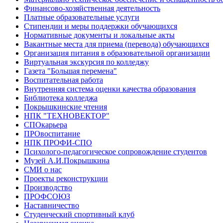
Финансово-хозяйственная деятельность
Платные образовательные услуги
Стипендии и меры поддержки обучающихся
Нормативные документы и локальные акты
Вакантные места для приема (перевода) обучающихся
Организация питания в образовательной организации
Виртуальная экскурсия по колледжу
Газета "Большая перемена"
Воспитательная работа
Внутренняя система оценки качества образования
Библиотека колледжа
Покрышкинские чтения
НПК "ТЕХНОВЕКТОР"
СПОкарьера
ПРОвоспитание
НПК ПРОФИ-СПО
Психолого-педагогическое сопровождение студентов
Музей А.И.Покрышкина
СМИ о нас
Проекты реконструкции
Производство
ПРОФСОЮЗ
Наставничество
Студенческий спортивный клуб