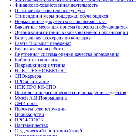
Финансово-хозяйственная деятельность
Платные образовательные услуги
Стипендии и меры поддержки обучающихся
Нормативные документы и локальные акты
Вакантные места для приема (перевода) обучающихся
Организация питания в образовательной организации
Виртуальная экскурсия по колледжу
Газета "Большая перемена"
Воспитательная работа
Внутренняя система оценки качества образования
Библиотека колледжа
Покрышкинские чтения
НПК "ТЕХНОВЕКТОР"
СПОкарьера
ПРОвоспитание
НПК ПРОФИ-СПО
Психолого-педагогическое сопровождение студентов
Музей А.И.Покрышкина
СМИ о нас
Проекты реконструкции
Производство
ПРОФСОЮЗ
Наставничество
Студенческий спортивный клуб