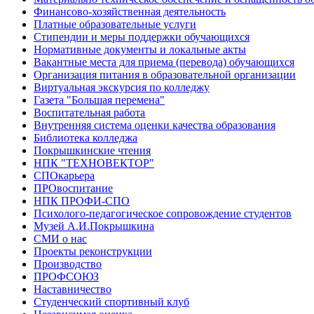
Финансово-хозяйственная деятельность
Платные образовательные услуги
Стипендии и меры поддержки обучающихся
Нормативные документы и локальные акты
Вакантные места для приема (перевода) обучающихся
Организация питания в образовательной организации
Виртуальная экскурсия по колледжу
Газета "Большая перемена"
Воспитательная работа
Внутренняя система оценки качества образования
Библиотека колледжа
Покрышкинские чтения
НПК "ТЕХНОВЕКТОР"
СПОкарьера
ПРОвоспитание
НПК ПРОФИ-СПО
Психолого-педагогическое сопровождение студентов
Музей А.И.Покрышкина
СМИ о нас
Проекты реконструкции
Производство
ПРОФСОЮЗ
Наставничество
Студенческий спортивный клуб