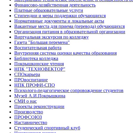
Финансово-хозяйственная деятельность
Платные образовательные услуги
Стипендии и меры поддержки обучающихся
Нормативные документы и локальные акты
Вакантные места для приема (перевода) обучающихся
Организация питания в образовательной организации
Виртуальная экскурсия по колледжу
Газета "Большая перемена"
Воспитательная работа
Внутренняя система оценки качества образования
Библиотека колледжа
Покрышкинские чтения
НПК "ТЕХНОВЕКТОР"
СПОкарьера
ПРОвоспитание
НПК ПРОФИ-СПО
Психолого-педагогическое сопровождение студентов
Музей А.И.Покрышкина
СМИ о нас
Проекты реконструкции
Производство
ПРОФСОЮЗ
Наставничество
Студенческий спортивный клуб