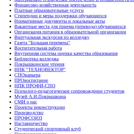
Финансово-хозяйственная деятельность
Платные образовательные услуги
Стипендии и меры поддержки обучающихся
Нормативные документы и локальные акты
Вакантные места для приема (перевода) обучающихся
Организация питания в образовательной организации
Виртуальная экскурсия по колледжу
Газета "Большая перемена"
Воспитательная работа
Внутренняя система оценки качества образования
Библиотека колледжа
Покрышкинские чтения
НПК "ТЕХНОВЕКТОР"
СПОкарьера
ПРОвоспитание
НПК ПРОФИ-СПО
Психолого-педагогическое сопровождение студентов
Музей А.И.Покрышкина
СМИ о нас
Проекты реконструкции
Производство
ПРОФСОЮЗ
Наставничество
Студенческий спортивный клуб