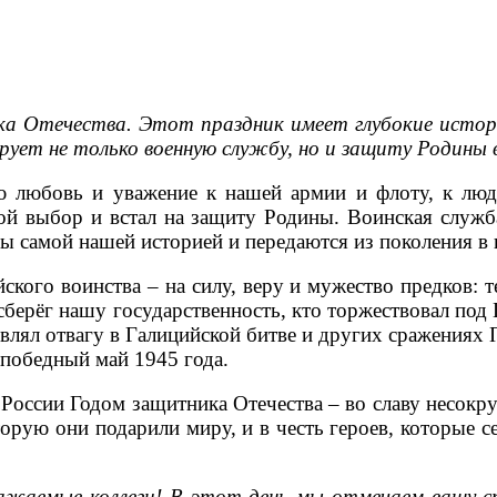
а Отечества. Этот праздник имеет глубокие истори
ирует не только военную службу, но и защиту Родины 
ю любовь и уважение к нашей армии и флоту, к людя
вой выбор и встал на защиту Родины. Воинская служб
ны самой нашей историей и передаются из поколения в 
ого воинства – на силу, веру и мужество предков: т
сберёг нашу государственность, кто торжествовал под 
влял отвагу в Галицийской битве и других сражениях
 победный май 1945 года.
оссии Годом защитника Отечества – во славу несокр
орую они подарили миру, и в честь героев, которые 
важаемые коллеги! В этот день мы отмечаем вашу 