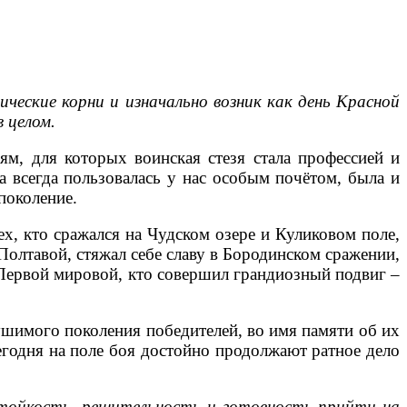
ческие корни и изначально возник как день Красной
в целом.
м, для которых воинская стезя стала профессией и
а всегда пользовалась у нас особым почётом, была и
поколение.
ех, кто сражался на Чудском озере и Куликовом поле,
Полтавой, стяжал себе славу в Бородинском сражении,
 Первой мировой, кто совершил грандиозный подвиг –
ушимого поколения победителей, во имя памяти об их
сегодня на поле боя достойно продолжают ратное дело
стойкость, решительность и готовность прийти на