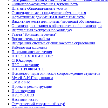
Финансово-хозяйственная деятельность
Платные образовательные услуги
Стипендии и меры поддержки обучающихся
Нормативные документы и локальные акты
Вакантные места для приема (перевода) обучающихся
Организация питания в образовательной организации
Виртуальная экскурсия по колледжу
Газета "Большая перемена"
Воспитательная работа
Внутренняя система оценки качества образования
Библиотека колледжа
Покрышкинские чтения
НПК "ТЕХНОВЕКТОР"
СПОкарьера
ПРОвоспитание
НПК ПРОФИ-СПО
Психолого-педагогическое сопровождение студентов
Музей А.И.Покрышкина
СМИ о нас
Проекты реконструкции
Производство
ПРОФСОЮЗ
Наставничество
Студенческий спортивный клуб