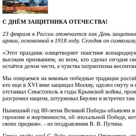
С ДНЁМ ЗАЩИТНИКА ОТЕЧЕСТВА!
23 февраля в России отмечается как День защитник
армии, основанной в 1918 году. Сегодня он символиз
«Этот праздник олицетворяет поистине всенародну
высоким призванием, ко всем, кто сделал сегодня с
остаётся делом чести, а чувства патриотизма воспита
Мы опираемся на вековые победные традиции российск
кто еще в XVI веке защищал Москву, одолел смуту и 
отстаивал Севастополь в годы Крымской войны, проя
разгромил нацизм, штурмовал Берлин и встретил там
Нынешний год 80-летия Великой Победы объявлен в Р
героизме и жертвенности, об эпохальной Победе, кот
своих предков». - из поздравления В. В. Путина.
Герои среди нас! С Днём защитника Отечества, у