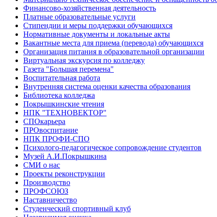
Финансово-хозяйственная деятельность
Платные образовательные услуги
Стипендии и меры поддержки обучающихся
Нормативные документы и локальные акты
Вакантные места для приема (перевода) обучающихся
Организация питания в образовательной организации
Виртуальная экскурсия по колледжу
Газета "Большая перемена"
Воспитательная работа
Внутренняя система оценки качества образования
Библиотека колледжа
Покрышкинские чтения
НПК "ТЕХНОВЕКТОР"
СПОкарьера
ПРОвоспитание
НПК ПРОФИ-СПО
Психолого-педагогическое сопровождение студентов
Музей А.И.Покрышкина
СМИ о нас
Проекты реконструкции
Производство
ПРОФСОЮЗ
Наставничество
Студенческий спортивный клуб