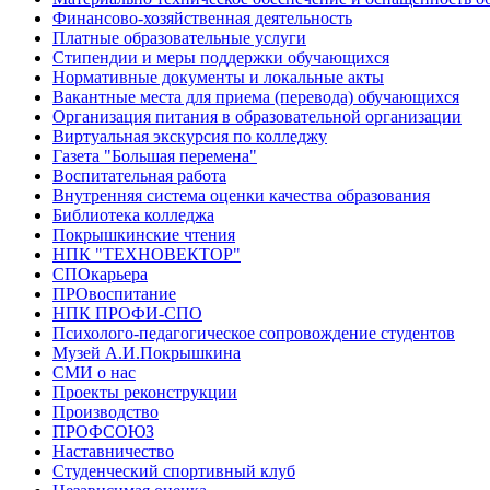
Финансово-хозяйственная деятельность
Платные образовательные услуги
Стипендии и меры поддержки обучающихся
Нормативные документы и локальные акты
Вакантные места для приема (перевода) обучающихся
Организация питания в образовательной организации
Виртуальная экскурсия по колледжу
Газета "Большая перемена"
Воспитательная работа
Внутренняя система оценки качества образования
Библиотека колледжа
Покрышкинские чтения
НПК "ТЕХНОВЕКТОР"
СПОкарьера
ПРОвоспитание
НПК ПРОФИ-СПО
Психолого-педагогическое сопровождение студентов
Музей А.И.Покрышкина
СМИ о нас
Проекты реконструкции
Производство
ПРОФСОЮЗ
Наставничество
Студенческий спортивный клуб