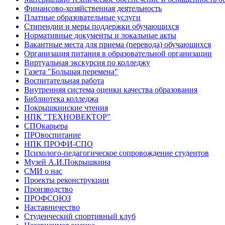
Финансово-хозяйственная деятельность
Платные образовательные услуги
Стипендии и меры поддержки обучающихся
Нормативные документы и локальные акты
Вакантные места для приема (перевода) обучающихся
Организация питания в образовательной организации
Виртуальная экскурсия по колледжу
Газета "Большая перемена"
Воспитательная работа
Внутренняя система оценки качества образования
Библиотека колледжа
Покрышкинские чтения
НПК "ТЕХНОВЕКТОР"
СПОкарьера
ПРОвоспитание
НПК ПРОФИ-СПО
Психолого-педагогическое сопровождение студентов
Музей А.И.Покрышкина
СМИ о нас
Проекты реконструкции
Производство
ПРОФСОЮЗ
Наставничество
Студенческий спортивный клуб