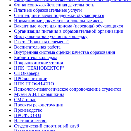
Финансово-хозяйственная деятельность
Платные образовательные услуги
Стипендии и меры поддержки обучающихся
Нормативные документы и локальные акты
Вакантные места для приема (перевода) обучающихся
Организация питания в образовательной организации
Виртуальная экскурсия по колледжу
Газета "Большая перемена"
Воспитательная работа
Внутренняя система оценки качества образования
Библиотека колледжа
Покрышкинские чтения
НПК "ТЕХНОВЕКТОР"
СПОкарьера
ПРОвоспитание
НПК ПРОФИ-СПО
Психолого-педагогическое сопровождение студентов
Музей А.И.Покрышкина
СМИ о нас
Проекты реконструкции
Производство
ПРОФСОЮЗ
Наставничество
Студенческий спортивный клуб