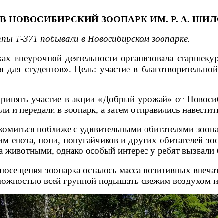
 НОВОСИБИРСКИЙ ЗООПАРК ИМ. Р. А. ШИЛ
ппы Т-371 побывали в Новосибирском зоопарке.
х внеурочной деятельности организовала старшекур
ия для студентов». Цель: участие в благотворитель
принять участие в акции «Добрый урожай» от Новоси
ли и передали в зоопарк, а затем отправились навестит
комиться поближе с удивительными обитателями зоопа
им енота, пони, попугайчиков и других обитателей 
а животными, однако особый интерес у ребят вызвали 
осещения зоопарка осталось масса позитивных впеча
озможностью всей группой подышать свежим воздухом 