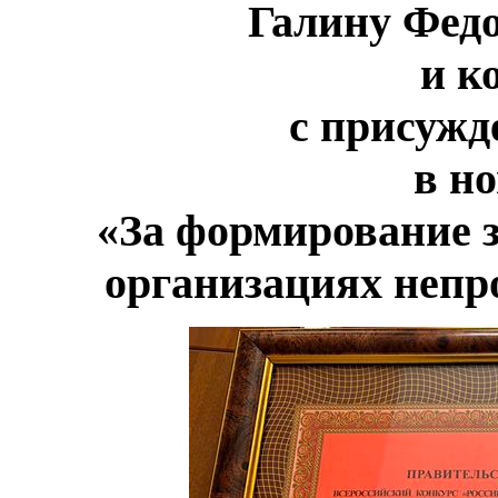
Галину Фед
и к
с присужд
в н
«За формирование з
организациях непр