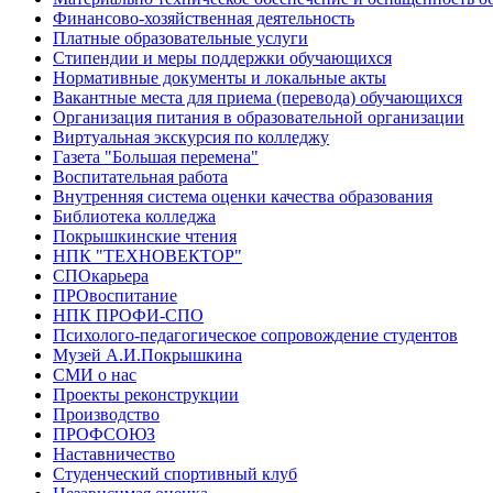
Финансово-хозяйственная деятельность
Платные образовательные услуги
Стипендии и меры поддержки обучающихся
Нормативные документы и локальные акты
Вакантные места для приема (перевода) обучающихся
Организация питания в образовательной организации
Виртуальная экскурсия по колледжу
Газета "Большая перемена"
Воспитательная работа
Внутренняя система оценки качества образования
Библиотека колледжа
Покрышкинские чтения
НПК "ТЕХНОВЕКТОР"
СПОкарьера
ПРОвоспитание
НПК ПРОФИ-СПО
Психолого-педагогическое сопровождение студентов
Музей А.И.Покрышкина
СМИ о нас
Проекты реконструкции
Производство
ПРОФСОЮЗ
Наставничество
Студенческий спортивный клуб