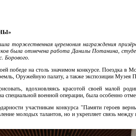
НЫ»
рошла торжественная церемония награждения призёр
ников была отмечена работа Данилы Потанина, студ
. Борового.
ей победе на столь значимом конкурсе. Поездка в Мо
ремль, Оружейную палату, а также экспозиции Музея 
рисовать, вдохновляясь красотой своей малой род
на специальной военной операции, была особенно отм
одарности участникам конкурса "Памяти героев верны
ление молодых талантов, но и укрепляет связь между