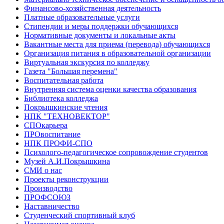
Финансово-хозяйственная деятельность
Платные образовательные услуги
Стипендии и меры поддержки обучающихся
Нормативные документы и локальные акты
Вакантные места для приема (перевода) обучающихся
Организация питания в образовательной организации
Виртуальная экскурсия по колледжу
Газета "Большая перемена"
Воспитательная работа
Внутренняя система оценки качества образования
Библиотека колледжа
Покрышкинские чтения
НПК "ТЕХНОВЕКТОР"
СПОкарьера
ПРОвоспитание
НПК ПРОФИ-СПО
Психолого-педагогическое сопровождение студентов
Музей А.И.Покрышкина
СМИ о нас
Проекты реконструкции
Производство
ПРОФСОЮЗ
Наставничество
Студенческий спортивный клуб