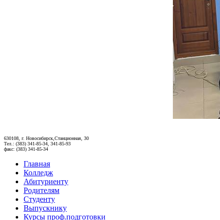
630108, г. Новосибирск,Станционная, 30
Тел.: (383) 341-85-34, 341-85-93
факс: (383) 341-85-34
Главная
Колледж
Абитуриенту
Родителям
Студенту
Выпускнику
Курсы проф.подготовки