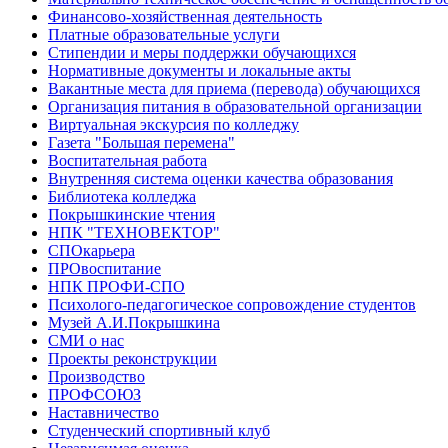
Финансово-хозяйственная деятельность
Платные образовательные услуги
Стипендии и меры поддержки обучающихся
Нормативные документы и локальные акты
Вакантные места для приема (перевода) обучающихся
Организация питания в образовательной организации
Виртуальная экскурсия по колледжу
Газета "Большая перемена"
Воспитательная работа
Внутренняя система оценки качества образования
Библиотека колледжа
Покрышкинские чтения
НПК "ТЕХНОВЕКТОР"
СПОкарьера
ПРОвоспитание
НПК ПРОФИ-СПО
Психолого-педагогическое сопровождение студентов
Музей А.И.Покрышкина
СМИ о нас
Проекты реконструкции
Производство
ПРОФСОЮЗ
Наставничество
Студенческий спортивный клуб