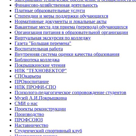
Финансово-хозяйственная деятельность
Платные образовательные услуги
Стипендии и меры поддержки обучающихся
Нормативные документы и локальные акты
Вакантные места для приема (перевода) обучающихся
Организация питания в образовательной организации
Виртуальная экскурсия по колледжу
Газета "Большая перемена"
Воспитательная работа
Внутренняя система оценки качества образования
Библиотека колледжа
Покрышкинские чтения
НПК "ТЕХНОВЕКТОР"
СПОкарьера
ПРОвоспитание
НПК ПРОФИ-СПО
Психолого-педагогическое сопровождение студентов
Музей А.И.Покрышкина
СМИ о нас
Проекты реконструкции
Производство
ПРОФСОЮЗ
Наставничество
Студенческий спортивный клуб