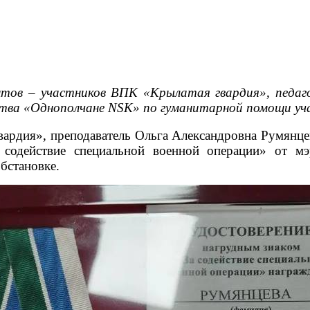
ов – участников ВПК «Крылатая гвардия», педаго
ства «Однополчане NSK» по гуманитарной помощи у
вардия», преподаватель Ольга Александровна Румянц
содействие специальной военной операции» от мэ
бстановке.