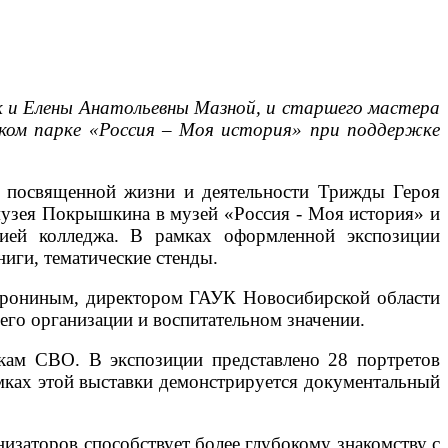
як и Елены Анатольевны Мазной, и старшего мастера
ском парке «Россия – Моя история» при поддержке
и, посвященной жизни и деятельности Трижды Героя
музея Покрышкина в музей «Россия - Моя история» и
рией колледжа. В рамках оформленной экспозиции
иги, тематические стенды.
м Прониным, директором ГАУК Новосибирской области
его организации и воспитательном значении.
икам СВО. В экспозиции представлено 28 портретов
мках этой выставки демонстрируется документальный
анизаторов способствует более глубокому знакомству с