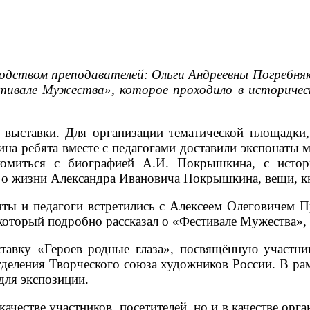
водством преподавателей: Ольги Андреевны Погребн
тивале Мужества», которое проходило в историче
и выставки. Для организации тематической площадк
на ребята вместе с педагогами доставили экспонаты 
комиться с биографией А.И. Покрышкина, с исто
 о жизни Александра Ивановича Покрышкина, вещи, кн
енты и педагоги встретились с Алексеем Олеговиче
оторый подробно рассказал о «Фестивале Мужества», 
ставку «Героев родные глаза», посвящённую участн
деления Творческого союза художников России. В ра
для экспозиции.
качестве участников, посетителей, но и в качестве орг