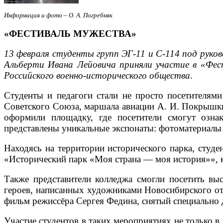
Информация и фото – О. А. Погребняк
«ФЕСТИВАЛЬ МУЖЕСТВА»
13 февраля студенты групп ЭГ-11 и С-114 под руко
Альберти Ивана Лейовича приняли участие в «Фес
Российского военно-исторического общества.
Студенты и педагоги стали не просто посетителям
Советского Союза, маршала авиации А. И. Покрышки
оформили площадку, где посетители смогут озна
представлены уникальные экспонаты: фотоматериалы
Находясь на территории исторического парка, студ
«Исторический парк «Моя страна — моя история»», к
Также представители колледжа смогли посетить вы
героев, написанных художниками Новосибирского от
фильм режиссёра Сергея Федина, снятый специально 
Участие студентов в таких мероприятиях не только в 