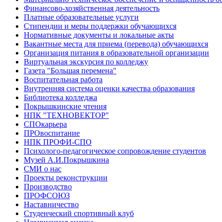
Финансово-хозяйственная деятельность
Платные образовательные услуги
Стипендии и меры поддержки обучающихся
Нормативные документы и локальные акты
Вакантные места для приема (перевода) обучающихся
Организация питания в образовательной организации
Виртуальная экскурсия по колледжу
Газета "Большая перемена"
Воспитательная работа
Внутренняя система оценки качества образования
Библиотека колледжа
Покрышкинские чтения
НПК "ТЕХНОВЕКТОР"
СПОкарьера
ПРОвоспитание
НПК ПРОФИ-СПО
Психолого-педагогическое сопровождение студентов
Музей А.И.Покрышкина
СМИ о нас
Проекты реконструкции
Производство
ПРОФСОЮЗ
Наставничество
Студенческий спортивный клуб