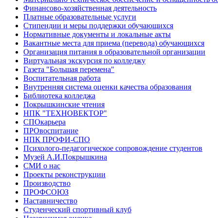
Финансово-хозяйственная деятельность
Платные образовательные услуги
Стипендии и меры поддержки обучающихся
Нормативные документы и локальные акты
Вакантные места для приема (перевода) обучающихся
Организация питания в образовательной организации
Виртуальная экскурсия по колледжу
Газета "Большая перемена"
Воспитательная работа
Внутренняя система оценки качества образования
Библиотека колледжа
Покрышкинские чтения
НПК "ТЕХНОВЕКТОР"
СПОкарьера
ПРОвоспитание
НПК ПРОФИ-СПО
Психолого-педагогическое сопровождение студентов
Музей А.И.Покрышкина
СМИ о нас
Проекты реконструкции
Производство
ПРОФСОЮЗ
Наставничество
Студенческий спортивный клуб