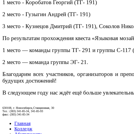
1 место - Коробатов Георгий (ТГ- 191)
2 место - Гузыгин Андрей (ТГ- 191)
3 место - Кузнецов Дмитрий (ТГ- 191), Соколов Нико
По результатам прохождения квеста «Языковая мозай
1 место — команды группы ТГ- 291 и группы С-117 (
2 место — команда группы ЭГ- 21.
Благодарим всех участников, организаторов и преп
будущих достижений!
В следующем году нас ждёт ещё больше увлекательны
630108, г. Новосибирск,Станционная, 30
Тел.: (383) 341-85-34, 341-85-93
факс: (383) 341-85-34
Главная
Колледж