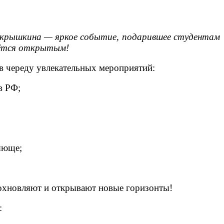
Покрышкина — яркое событие, подарившее студентам
аётся открытым!
 в череду увлекательных мероприятий:
в РФ;
яюще;
дохновляют и открывают новые горизонты!
: