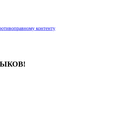
противоправному контенту
ЗЫКОВ!