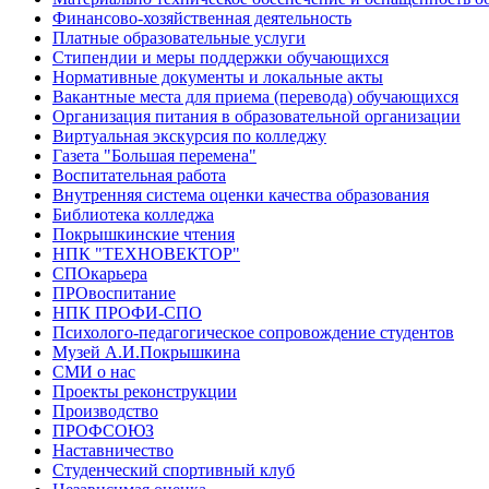
Финансово-хозяйственная деятельность
Платные образовательные услуги
Стипендии и меры поддержки обучающихся
Нормативные документы и локальные акты
Вакантные места для приема (перевода) обучающихся
Организация питания в образовательной организации
Виртуальная экскурсия по колледжу
Газета "Большая перемена"
Воспитательная работа
Внутренняя система оценки качества образования
Библиотека колледжа
Покрышкинские чтения
НПК "ТЕХНОВЕКТОР"
СПОкарьера
ПРОвоспитание
НПК ПРОФИ-СПО
Психолого-педагогическое сопровождение студентов
Музей А.И.Покрышкина
СМИ о нас
Проекты реконструкции
Производство
ПРОФСОЮЗ
Наставничество
Студенческий спортивный клуб