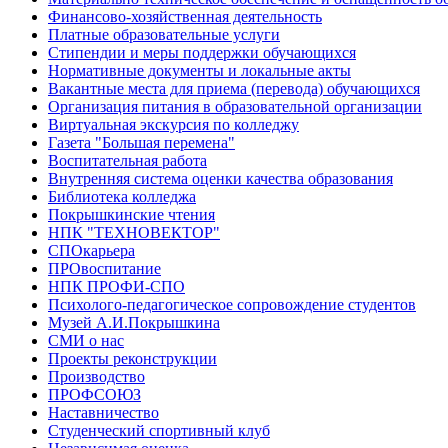
Финансово-хозяйственная деятельность
Платные образовательные услуги
Стипендии и меры поддержки обучающихся
Нормативные документы и локальные акты
Вакантные места для приема (перевода) обучающихся
Организация питания в образовательной организации
Виртуальная экскурсия по колледжу
Газета "Большая перемена"
Воспитательная работа
Внутренняя система оценки качества образования
Библиотека колледжа
Покрышкинские чтения
НПК "ТЕХНОВЕКТОР"
СПОкарьера
ПРОвоспитание
НПК ПРОФИ-СПО
Психолого-педагогическое сопровождение студентов
Музей А.И.Покрышкина
СМИ о нас
Проекты реконструкции
Производство
ПРОФСОЮЗ
Наставничество
Студенческий спортивный клуб