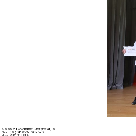
630108, г. Новосибирск,Станционная, 30
Тел.: (383) 341-85-34, 341-85-93
факс: (383) 341-85-34