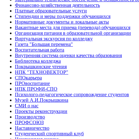
Финансово-хозяйственная деятельность
Платные образовательные услуги
Стипендии и меры поддержки обучающихся
Нормативные документы и локальные акты
Вакантные места для приема (перевода) обучающихся
Организация питания в образовательной организации
Виртуальная экскурсия по колледжу
Газета "Большая перемена"
Воспитательная работа
Внутренняя система оценки качества образования
Библиотека колледжа
Покрышкинские чтения
НПК "ТЕХНОВЕКТОР"
СПОкарьера
ПРОвоспитание
НПК ПРОФИ-СПО
Психолого-педагогическое сопровождение студентов
Музей А.И.Покрышкина
СМИ о нас
Проекты реконструкции
Производство
ПРОФСОЮЗ
Наставничество
Студенческий спортивный клуб