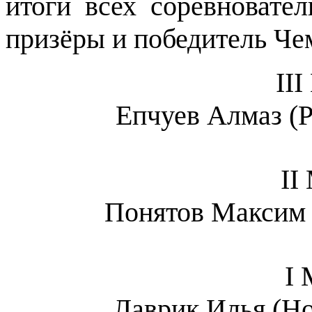
итоги всех соревновате
призёры и победитель Че
II
Епчуев Алмаз (Р
II
Понятов Максим 
I
Лаврик Илья (Но