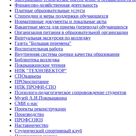
Финансово-хозяйственная деятельность
Платные образовательные услуги
Стипендии и меры поддержки обучающихся
Нормативные документы и локальные акты
Вакантные места для приема (перевода) обучающихся
Организация питания в образовательной организации
Виртуальная экскурсия по колледжу
Газета "Большая перемена"
Воспитательная работа
Внутренняя система оценки качества образования
Библиотека колледжа
Покрышкинские чтения
НПК "ТЕХНОВЕКТОР"
СПОкарьера
ПРОвоспитание
НПК ПРОФИ-СПО
Психолого-педагогическое сопровождение студентов
Музей А.И.Покрышкина
СМИ о нас
Проекты реконструкции
Производство
ПРОФСОЮЗ
Наставничество
Студенческий спортивный клуб