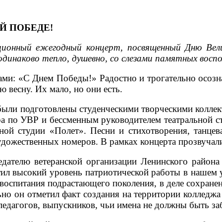
Й ПОБЕДЕ!
ционный ежегодный концерт, посвященный Дню Вел
инаково тепло, душевно, со слезами памятных восп
ми: «С Днем Победы!» Радостно и трогательно осознав
 весну. Их мало, но они есть.
ыли подготовлены студенческими творческими коллект
а по УВР и бессменным руководителем театральной с
ной студии «Полет». Песни и стихотворения, танцев
дожественных номеров. В рамках концерта прозвучали
едателю ветеранской организации Ленинского района
ил высокий уровень патриотической работы в нашем 
воспитания подрастающего поколения, в деле сохран
но он отметил факт создания на территории колледжа
педагогов, выпускников, чьи имена не должны быть за