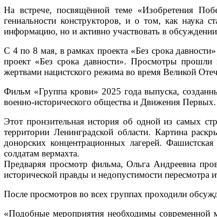
На встрече, посвящённой теме «Изобретения Поб
гениальности конструкторов, и о том, как наука 
информацию, но и активно участвовать в обсуждении,
С 4 по 8 мая, в рамках проекта «Без срока давност
проект «Без срока давности». Просмотры прошли в
жертвами нацистского режима во время Великой Оте
Фильм «Группа крови» 2025 года выпуска, созданн
военно-исторического общества и Движения Первых.
Этот пронзительная история об одной из самых ст
территории Ленинградской области. Картина раскр
донорских концентрационных лагерей. Фашистская 
солдатам вермахта.
Предваряя просмотр фильма, Ольга Андреевна пров
исторической правды и недопустимости пересмотра 
После просмотров во всех группах проходили обсужд
«Подобные мероприятия необходимы современной мо