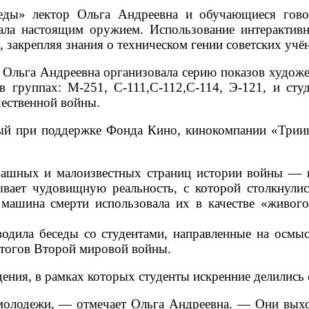
еды» лектор Ольга Андреевна и обучающиеся гово
стала настоящим оружием. Использование интерактив
 закрепляя знания о техническом гении советских учё
и» Ольга Андреевна организовала серию показов худож
 группах: М-251, С-111,С-112,С-114, Э-121, и студ
чественной войны.
ый при поддержке Фонда Кино, кинокомпании «Трии
рашных и малоизвестных страниц истории войны — г
ывает чудовищную реальность, с которой столкнулис
машина смерти использовала их в качестве «живог
одила беседы со студентами, направленные на осмыс
итогов Второй мировой войны.
ения, в рамках которых студенты искренние делились
лодежи, — отмечает Ольга Андреевна. — Они выход