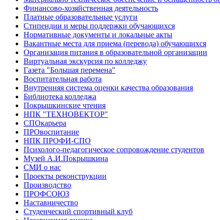
Финансово-хозяйственная деятельность
Платные образовательные услуги
Стипендии и меры поддержки обучающихся
Нормативные документы и локальные акты
Вакантные места для приема (перевода) обучающихся
Организация питания в образовательной организации
Виртуальная экскурсия по колледжу
Газета "Большая перемена"
Воспитательная работа
Внутренняя система оценки качества образования
Библиотека колледжа
Покрышкинские чтения
НПК "ТЕХНОВЕКТОР"
СПОкарьера
ПРОвоспитание
НПК ПРОФИ-СПО
Психолого-педагогическое сопровождение студентов
Музей А.И.Покрышкина
СМИ о нас
Проекты реконструкции
Производство
ПРОФСОЮЗ
Наставничество
Студенческий спортивный клуб