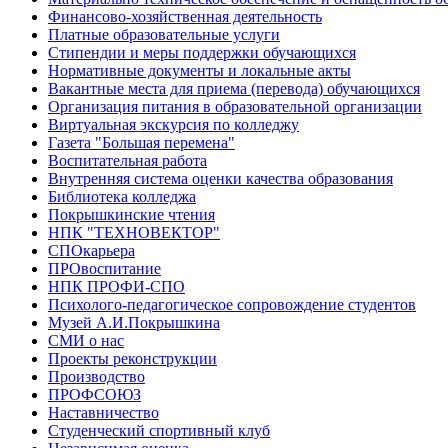
Финансово-хозяйственная деятельность
Платные образовательные услуги
Стипендии и меры поддержки обучающихся
Нормативные документы и локальные акты
Вакантные места для приема (перевода) обучающихся
Организация питания в образовательной организации
Виртуальная экскурсия по колледжу
Газета "Большая перемена"
Воспитательная работа
Внутренняя система оценки качества образования
Библиотека колледжа
Покрышкинские чтения
НПК "ТЕХНОВЕКТОР"
СПОкарьера
ПРОвоспитание
НПК ПРОФИ-СПО
Психолого-педагогическое сопровождение студентов
Музей А.И.Покрышкина
СМИ о нас
Проекты реконструкции
Производство
ПРОФСОЮЗ
Наставничество
Студенческий спортивный клуб