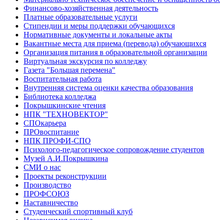
Финансово-хозяйственная деятельность
Платные образовательные услуги
Стипендии и меры поддержки обучающихся
Нормативные документы и локальные акты
Вакантные места для приема (перевода) обучающихся
Организация питания в образовательной организации
Виртуальная экскурсия по колледжу
Газета "Большая перемена"
Воспитательная работа
Внутренняя система оценки качества образования
Библиотека колледжа
Покрышкинские чтения
НПК "ТЕХНОВЕКТОР"
СПОкарьера
ПРОвоспитание
НПК ПРОФИ-СПО
Психолого-педагогическое сопровождение студентов
Музей А.И.Покрышкина
СМИ о нас
Проекты реконструкции
Производство
ПРОФСОЮЗ
Наставничество
Студенческий спортивный клуб