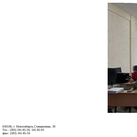
630108, г. Новосибирск,Станционная, 30
Тел.: (383) 341-85-34, 341-85-93
факс: (383) 341-85-34