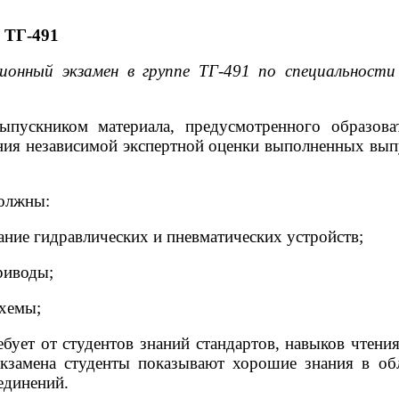
ТГ-491
нный экзамен в группе ТГ-491 по специальности 
ыпускником материала, предусмотренного образова
ия независимой экспертной оценки выполненных вып
должны:
ание гидравлических и пневматических устройств;
риводы;
схемы;
ебует от студентов знаний стандартов, навыков чтени
кзамена студенты показывают хорошие знания в об
единений.