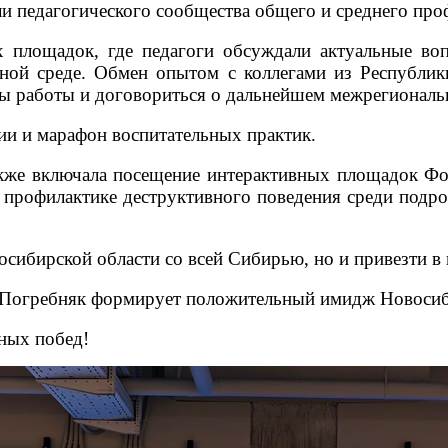
ли педагогического сообщества общего и среднего про
 площадок, где педагоги обсуждали актуальные воп
ной среде. Обмен опытом с коллегами из Республик
ты работы и договориться о дальнейшем межрегиональ
сии и марафон воспитательных практик.
кже включала посещение интерактивных площадок Фо
о профилактике деструктивного поведения среди подр
осибирской области со всей Сибирью, но и привезти в
а Погребняк формирует положительный имидж Новосиб
ных побед!