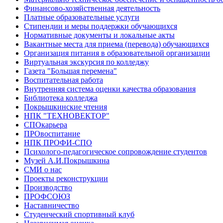
Финансово-хозяйственная деятельность
Платные образовательные услуги
Стипендии и меры поддержки обучающихся
Нормативные документы и локальные акты
Вакантные места для приема (перевода) обучающихся
Организация питания в образовательной организации
Виртуальная экскурсия по колледжу
Газета "Большая перемена"
Воспитательная работа
Внутренняя система оценки качества образования
Библиотека колледжа
Покрышкинские чтения
НПК "ТЕХНОВЕКТОР"
СПОкарьера
ПРОвоспитание
НПК ПРОФИ-СПО
Психолого-педагогическое сопровождение студентов
Музей А.И.Покрышкина
СМИ о нас
Проекты реконструкции
Производство
ПРОФСОЮЗ
Наставничество
Студенческий спортивный клуб