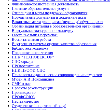
Финансово-хозяйственная деятельность
Платные образовательные услуги
Стипендии и меры поддержки обучающихся
Нормативные документы и локальные акты
Вакантные места для приема (перевода) обучающихся
Организация питания в образовательной организации
Виртуальная экскурсия по колледжу
Газета "Большая перемена"
Воспитательная работа
Внутренняя система оценки качества образования
Библиотека колледжа
Покрышкинские чтения
НПК "ТЕХНОВЕКТОР"
СПОкарьера
ПРОвоспитание
НПК ПРОФИ-СПО
Психолого-педагогическое сопровождение студентов
Музей А.И.Покрышкина
СМИ о нас
Проекты реконструкции
Производство
ПРОФСОЮЗ
Наставничество
Студенческий спортивный клуб