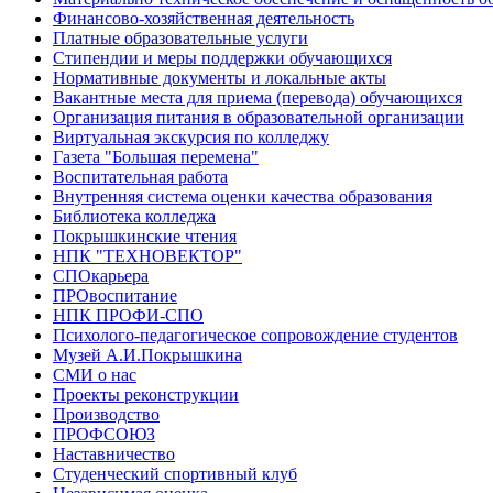
Финансово-хозяйственная деятельность
Платные образовательные услуги
Стипендии и меры поддержки обучающихся
Нормативные документы и локальные акты
Вакантные места для приема (перевода) обучающихся
Организация питания в образовательной организации
Виртуальная экскурсия по колледжу
Газета "Большая перемена"
Воспитательная работа
Внутренняя система оценки качества образования
Библиотека колледжа
Покрышкинские чтения
НПК "ТЕХНОВЕКТОР"
СПОкарьера
ПРОвоспитание
НПК ПРОФИ-СПО
Психолого-педагогическое сопровождение студентов
Музей А.И.Покрышкина
СМИ о нас
Проекты реконструкции
Производство
ПРОФСОЮЗ
Наставничество
Студенческий спортивный клуб