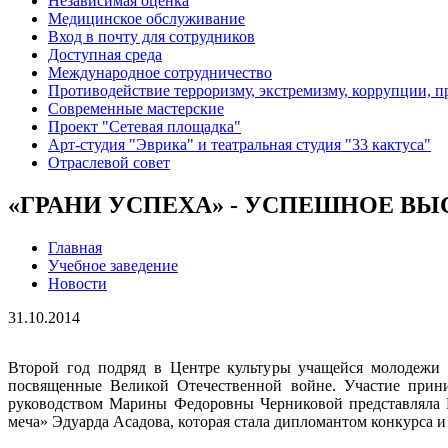
Независимая оценка
Медицинское обслуживание
Вход в почту для сотрудников
Доступная среда
Международное сотрудничество
Противодействие терроризму, экстремизму, коррупции, 
Современные мастерские
Проект "Сетевая площадка"
Арт-студия "Эврика" и театральная студия "33 кактуса"
Отраслевой совет
«ГРАНИ УСПЕХА» - УСПЕШНОЕ В
Главная
Учебное заведение
Новости
31.10.2014
Второй год подряд в Центре культуры учащейся молодежи г
посвященные Великой Отечественной войне. Участие прини
руководством Марины Федоровны Черниковой представляла Е
меча» Эдуарда Асадова, которая стала дипломантом конкурса и 