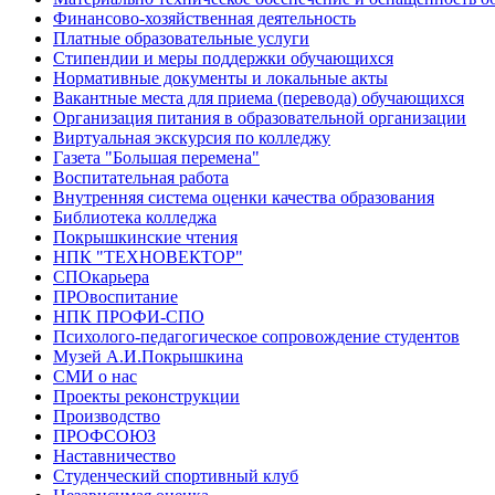
Финансово-хозяйственная деятельность
Платные образовательные услуги
Стипендии и меры поддержки обучающихся
Нормативные документы и локальные акты
Вакантные места для приема (перевода) обучающихся
Организация питания в образовательной организации
Виртуальная экскурсия по колледжу
Газета "Большая перемена"
Воспитательная работа
Внутренняя система оценки качества образования
Библиотека колледжа
Покрышкинские чтения
НПК "ТЕХНОВЕКТОР"
СПОкарьера
ПРОвоспитание
НПК ПРОФИ-СПО
Психолого-педагогическое сопровождение студентов
Музей А.И.Покрышкина
СМИ о нас
Проекты реконструкции
Производство
ПРОФСОЮЗ
Наставничество
Студенческий спортивный клуб