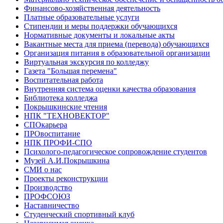
Финансово-хозяйственная деятельность
Платные образовательные услуги
Стипендии и меры поддержки обучающихся
Нормативные документы и локальные акты
Вакантные места для приема (перевода) обучающихся
Организация питания в образовательной организации
Виртуальная экскурсия по колледжу
Газета "Большая перемена"
Воспитательная работа
Внутренняя система оценки качества образования
Библиотека колледжа
Покрышкинские чтения
НПК "ТЕХНОВЕКТОР"
СПОкарьера
ПРОвоспитание
НПК ПРОФИ-СПО
Психолого-педагогическое сопровождение студентов
Музей А.И.Покрышкина
СМИ о нас
Проекты реконструкции
Производство
ПРОФСОЮЗ
Наставничество
Студенческий спортивный клуб