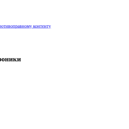
противоправному контенту
роники