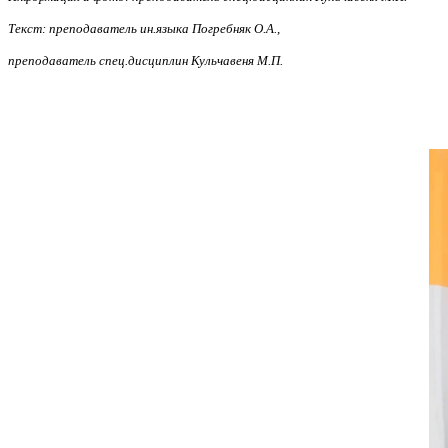
Текст: преподаватель ин.языка Погребняк О.А.,
преподаватель спец.дисциплин
Кульчавеня М.П.