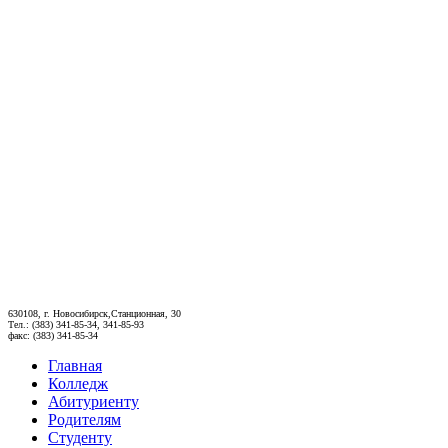
630108, г. Новосибирск,Станционная, 30
Тел.: (383) 341-85-34, 341-85-93
факс: (383) 341-85-34
Главная
Колледж
Абитуриенту
Родителям
Студенту