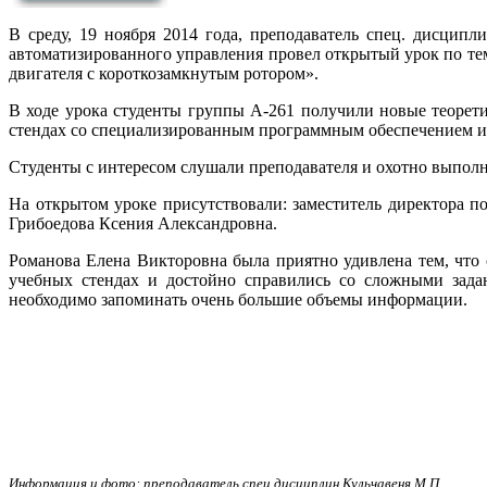
В среду, 19 ноября 2014 года, преподаватель спец. дисцип
автоматизированного управления провел открытый урок по те
двигателя с короткозамкнутым ротором».
В ходе урока студенты группы А-261 получили новые теорет
стендах со специализированным программным обеспечением и
Студенты с интересом слушали преподавателя и охотно выполня
На открытом уроке присутствовали: заместитель директора 
Грибоедова Ксения Александровна.
Романова Елена Викторовна была приятно удивлена тем, что с
учебных стендах и достойно справились со сложными задан
необходимо запоминать очень большие объемы информации.
Информация и фото: преподаватель спец.дисциплин Кульчавеня М.П.