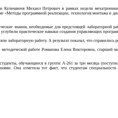
лин Кульчавеня Михаил Петрович в рамках недели мехатроник
ме «Методы программной реализации, технология монтажа и ди
ические знания, необходимые для предстоящей лабораторной р
 углубили практические навыки создания управляющих програ
ли лабораторную работу. А результат показал, что справились 
по методической работе Романова Елена Викторовна, старший м
туденты, обучающиеся в группе А-261 за три месяца (поступили
иями. Она отметила тот факт, что студентам специальности