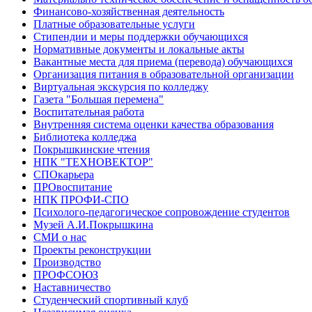
Финансово-хозяйственная деятельность
Платные образовательные услуги
Стипендии и меры поддержки обучающихся
Нормативные документы и локальные акты
Вакантные места для приема (перевода) обучающихся
Организация питания в образовательной организации
Виртуальная экскурсия по колледжу
Газета "Большая перемена"
Воспитательная работа
Внутренняя система оценки качества образования
Библиотека колледжа
Покрышкинские чтения
НПК "ТЕХНОВЕКТОР"
СПОкарьера
ПРОвоспитание
НПК ПРОФИ-СПО
Психолого-педагогическое сопровождение студентов
Музей А.И.Покрышкина
СМИ о нас
Проекты реконструкции
Производство
ПРОФСОЮЗ
Наставничество
Студенческий спортивный клуб