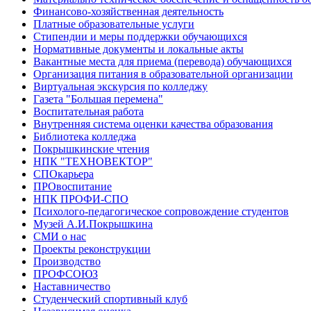
Финансово-хозяйственная деятельность
Платные образовательные услуги
Стипендии и меры поддержки обучающихся
Нормативные документы и локальные акты
Вакантные места для приема (перевода) обучающихся
Организация питания в образовательной организации
Виртуальная экскурсия по колледжу
Газета "Большая перемена"
Воспитательная работа
Внутренняя система оценки качества образования
Библиотека колледжа
Покрышкинские чтения
НПК "ТЕХНОВЕКТОР"
СПОкарьера
ПРОвоспитание
НПК ПРОФИ-СПО
Психолого-педагогическое сопровождение студентов
Музей А.И.Покрышкина
СМИ о нас
Проекты реконструкции
Производство
ПРОФСОЮЗ
Наставничество
Студенческий спортивный клуб