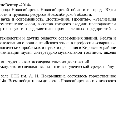
хноВектор -2014».
города Новосибирска, Новосибирской области и города Юрги
ости и трудовых ресурсов Новосибирской области.
Наука и современность. Достижения. Проекты». «Реализация
мпетентное жюри, в состав которого входили преподаватели
идаты наук и представители промышленных предприятий г.
технологии и других областях современных знаний. Ребята и
сследования о роли английского языка в профессии «сварщик».
логических проблемах и путях их решения в Кировском районе
ганизации музея, литературно-музыкальной гостиной, школы
ми студенческих исследовательских достижений.
у, что исследования, начатые в студенческой среде, найдут
 зале НТК им. А. И. Покрышкина состоялось торжественное
14». Всем победителям директор Новосибирского технического