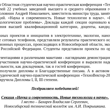
я Областная студенческая научно-практическая конференция «Те
елей 22 учебных заведений высшего и среднего образования 
оловнин Андрей Николаевич, заместитель министра труда, занят
ий. «Наука и современность. Новые технологии в науке». «
логические проблемы». Доклады каждой секции оценивало ко
ания высшей квалификационной категории, доценты, канд
ных проектов и инициатив в электротехнике, экологии, нано
 сотовых телефонов, представляли результаты практического и
онных процессах, происходящих в Новосибирской области, эко
и Российской Федерации. Студенты представили проекты по ор
зентациями и различными макетами - наглядными демонстрация
астников научно-практической конференции и выразили надежд
ьности, как докладчиков, так и гостей конференции.
 получили дипломы и Благодарственные письма. А в актовом
туденческой научно-практической конференции «ТехноВектор-20
чила Дипломы I, II, III степени.
Поздравляем победителей!
Секция «Наука и современность. Новые технологии в науке».
I место – Бахарев Владислав Сергеевич,
Новосибирский технический колледж им. А.И. Покрышкина.