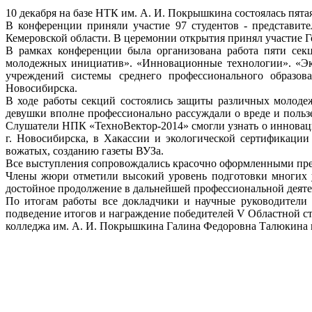
10 декабря на базе НТК им. А. И. Покрышкина состоялась пята
В конференции приняли участие 97 студентов - представит
Кемеровской области. В церемонии открытия принял участие Г
В рамках конференции была организована работа пяти секц
молодежных инициатив». «Инновационные технологии». «Эко
учреждений системы среднего профессионального образов
Новосибирска.
В ходе работы секций состоялись защиты различных молодеж
девушки вполне профессионально рассуждали о вреде и пользе
Слушатели НПК «ТехноВектор-2014» смогли узнать о инноваци
г. Новосибирска, в Хакассии и экологической сертификаци
вожатых, созданию газеты ВУЗа.
Все выступления сопровождались красочно оформленными пре
Члены жюри отметили высокий уровень подготовки многих уч
достойное продолжение в дальнейшей профессиональной деятел
По итогам работы все докладчики и научные руководители
подведение итогов и награждение победителей V Областной с
колледжа им. А. И. Покрышкина Галина Федоровна Талюкина вру