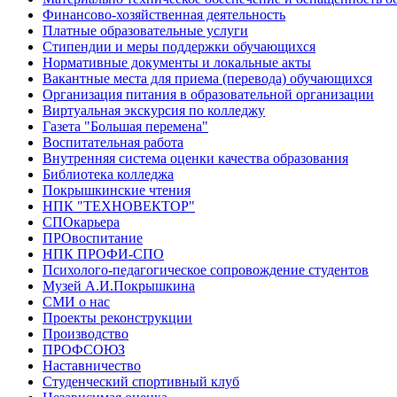
Финансово-хозяйственная деятельность
Платные образовательные услуги
Стипендии и меры поддержки обучающихся
Нормативные документы и локальные акты
Вакантные места для приема (перевода) обучающихся
Организация питания в образовательной организации
Виртуальная экскурсия по колледжу
Газета "Большая перемена"
Воспитательная работа
Внутренняя система оценки качества образования
Библиотека колледжа
Покрышкинские чтения
НПК "ТЕХНОВЕКТОР"
СПОкарьера
ПРОвоспитание
НПК ПРОФИ-СПО
Психолого-педагогическое сопровождение студентов
Музей А.И.Покрышкина
СМИ о нас
Проекты реконструкции
Производство
ПРОФСОЮЗ
Наставничество
Студенческий спортивный клуб