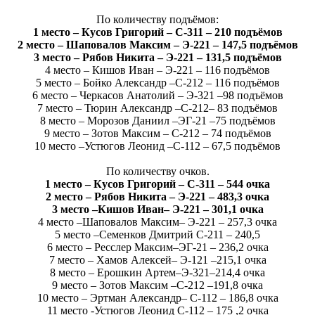
По количеству подъёмов:
1 место – Кусов Григорий – С-311 – 210 подъёмов
2 место – Шаповалов Максим – Э-221 – 147,5 подъёмов
3 место – Рябов Никита – Э-221 – 131,5 подъёмов
4 место – Кишов Иван – Э-221 – 116 подъёмов
5 место – Бойко Александр –С-212 – 116 подъёмов
6 место – Черкасов Анатолий – Э-321 –98 подъёмов
7 место – Тюрин Александр –С-212– 83 подъёмов
8 место – Морозов Даниил –ЭГ-21 –75 подъёмов
9 место – Зотов Максим – С-212 – 74 подъёмов
10 место –Устюгов Леонид –С-112 – 67,5 подъёмов
По количеству очков.
1 место – Кусов Григорий – С-311 – 544 очка
2 место – Рябов Никита – Э-221 – 483,3 очка
3 место –Кишов Иван– Э-221 – 301,1 очка
4 место –Шаповалов Максим– Э-221 – 257,3 очка
5 место –Семенков Дмитрий С-211 – 240,5
6 место – Ресслер Максим–ЭГ-21 – 236,2 очка
7 место – Хамов Алексей– Э-121 –215,1 очка
8 место – Ерошкин Артем–Э-321–214,4 очка
9 место – Зотов Максим –С-212 –191,8 очка
10 место – Эртман Александр– С-112 – 186,8 очка
11 место -Устюгов Леонид С-112 – 175 ,2 очка