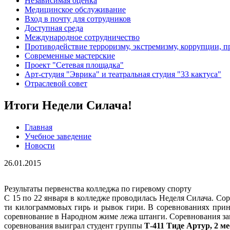
Независимая оценка
Медицинское обслуживание
Вход в почту для сотрудников
Доступная среда
Международное сотрудничество
Противодействие терроризму, экстремизму, коррупции, 
Современные мастерские
Проект "Сетевая площадка"
Арт-студия "Эврика" и театральная студия "33 кактуса"
Отраслевой совет
Итоги Недели Силача!
Главная
Учебное заведение
Новости
26.01.2015
Результаты первенства колледжа по гиревому спорту
С 15 по 22 января в колледже проводилась Неделя Силача. Со
ти килограммовых гирь и рывок гири. В соревнованиях прин
соревнование в Народном жиме лежа штанги. Соревнования зак
соревнования выиграл студент группы
Т-411 Тиде Артур, 2 ме