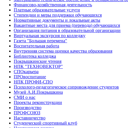
Финансово-хозяйственная деятельность
Платные образовательные услуги
Стипендии и меры поддержки обучающихся
Нормативные документы и локальные акты
Вакантные места для приема (перевода) обучающихся
Организация питания в образовательной организации
Виртуальная экскурсия по колледжу
Газета "Большая перемена"
Воспитательная работа
Внутренняя система оценки качества образования
Библиотека колледжа
Покрышкинские чтения
НПК "ТЕХНОВЕКТОР"
СПОкарьера
ПРОвоспитание
НПК ПРОФИ-СПО
Психолого-педагогическое сопровождение студентов
Музей А.И.Покрышкина
СМИ о нас
Проекты реконструкции
Производство
ПРОФСОЮЗ
Наставничество
Студенческий спортивный клуб