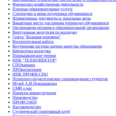
Финансово-хозяйственная деятельность
Платные образовательные услуги
Стипендии и меры поддержки обучающихся
Нормативные документы и локальные акты
Вакантные места для приема (перевода) обучающихся
Организация питания в образовательной организации
Виртуальная экскурсия по колледжу
Газета "Большая перемена"
Воспитательная работа
Внутренняя система оценки качества образования
Библиотека колледжа
Покрышкинские чтения
НПК "ТЕХНОВЕКТОР"
СПОкарьера
ПРОвоспитание
НПК ПРОФИ-СПО
Психолого-педагогическое сопровождение студентов
Музей А.И.Покрышкина
СМИ о нас
Проекты реконструкции
Производство
ПРОФСОЮЗ
Наставничество
Студенческий спортивный клуб