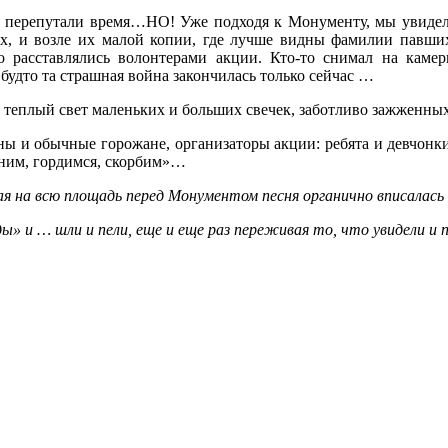
то перепутали время…НО! Уже подходя к Монументу, мы увиде
х, и возле их малой копии, где лучше видны фамилии павши
 расставлялись волонтерами акции. Кто-то снимал на камеры
удто та страшная война закончилась только сейчас …
 … теплый свет маленьких и больших свечек, заботливо зажжен
ы и обычные горожане, организаторы акции: ребята и девчонки
омним, гордимся, скорбим»…
я на всю площадь перед Монументом песня органично вписалась 
» и … шли и пели, еще и еще раз переживая то, что увидели и