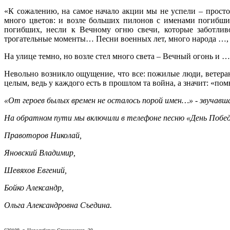
«К сожалению, на самое начало акции мы не успели – прос
много цветов: и возле больших пилонов с именами погибши
погибших, несли к Вечному огню свечи, которые заботливо
трогательные моменты… Песни военных лет, много народа …, б
На улице темно, но возле стел много света – Вечный огонь и
Невольно возникло ощущение, что все: пожилые люди, ветеран
целым, ведь у каждого есть в прошлом та война, а значит: «п
«От героев былых времен не осталось порой имен…» - звучавша
На обратном пути мы включили в телефоне песню «День Победы
Правоторов Николай,
Яновский Владимир,
Шевяхов Евгений,
Бойко Александр,
Ольга Александровна Съедина.