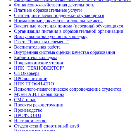
Финансово-хозяйственная деятельность
Платные образовательные услуги
Стипендии и меры поддержки обучающихся
Нормативные документы и локальные акты
Вакантные места для приема (перевода) обучающихся
Организация питания в образовательной организации
Виртуальная экскурсия по колледжу
Газета "Большая перемена"
Воспитательная работа
Внутренняя система оценки качества образования
Библиотека колледжа
Покрышкинские чтения
НПК "ТЕХНОВЕКТОР"
СПОкарьера
ПРОвоспитание
НПК ПРОФИ-СПО
Психолого-педагогическое сопровождение студентов
Музей А.И.Покрышкина
СМИ о нас
Проекты реконструкции
Производство
ПРОФСОЮЗ
Наставничество
Студенческий спортивный клуб