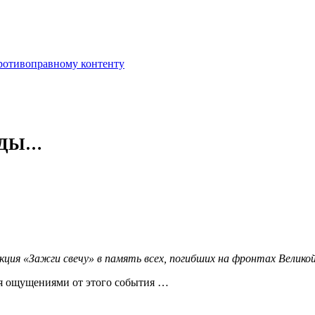
противоправному контенту
ЕДЫ…
кция «Зажги свечу» в память всех, погибших на фронтах Велико
ся ощущениями от этого события …