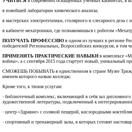
УЧИТЬСЯ
в современно оснащенных учебных кабинетах, в ко
в новейшей лаборатории химического анализа;
в мастерских электротехники, столярного и слесарного дела с
в кабинете мехатроники, где познакомишься с роботом «Мехат
ПОЛУЧАТЬ ПРОФЕССИЮ
в одном из лучших в регионе Рес
победителей Региональных, Всероссийских конкурсов, в том чи
ПРИМЕНЯТЬ ПРАКТИЧЕСКИЕ НАВЫКИ
в комплексе «М
войны», а с сентября 2015 года стартует новый, уникальный 
СМОЖЕШЬ ПОБЫВАТЬ в единственном в стране Музее Трижды 
именем которого назван колледж;
Кроме того, к твоим услугам:
· библиотечный комплекс, включающий в себя зал дипломного 
художественной литературы, подключенный к интегрированн
· центр «Здравие» с соляной пещерой, кислородными коктейл
· спортивный и тренажерный залы, в которых готовят настоящ