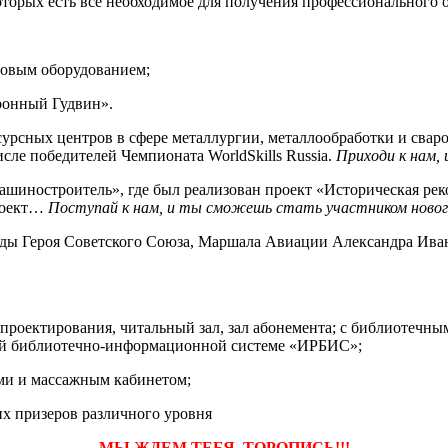
торых есть все необходимое для получения профессионального о
 новым оборудованием;
ронный Гудвин».
урсных центров в сфере металлургии, металлообработки и сваро
сле победителей Чемпионата WorldSkills Russia.
Приходи к нам,
ашиностроитель», где был реализован проект «Историческая ре
проект…
Поступай к нам, и ты сможешь стать участником новог
Героя Советского Союза, Маршала Авиации Александра Ивано
проектирования, читальный зал, зал абонемента; с библиотечны
ой библиотечно-информационной системе «ИРБИС»;
ями и массажным кабинетом;
их призеров различного уровня
МЫ ЖДЕМ ТЕБЯ, ТОРОПИСЬ!!!