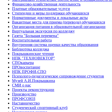
Финансово-хозяйственная деятельность
Платные образовательные услуги
Стипендии и меры поддержки обучающихся
Нормативные документы и локальные акты
Вакантные места для приема (перевода) обучающихся
Организация питания в образовательной организации
Виртуальная экскурсия по колледжу
Газета "Большая перемена"
Воспитательная работа
Внутренняя система оценки качества образования
Библиотека колледжа
Покрышкинские чтения
НПК "ТЕХНОВЕКТОР"
СПОкарьера
ПРОвоспитание
НПК ПРОФИ-СПО
Психолого-педагогическое сопровождение студентов
Музей А.И.Покрышкина
СМИ о нас
Проекты реконструкции
Производство
ПРОФСОЮЗ
Наставничество
Студенческий спортивный клуб