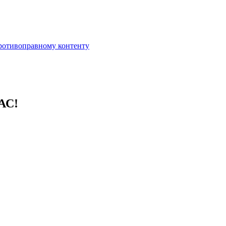
противоправному контенту
АС!