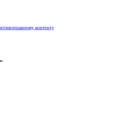
противоправному контенту
"