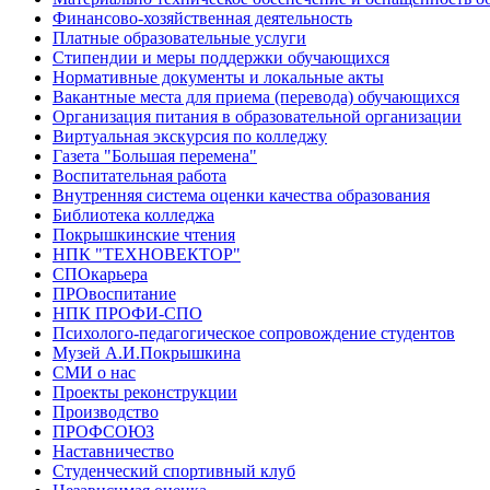
Финансово-хозяйственная деятельность
Платные образовательные услуги
Стипендии и меры поддержки обучающихся
Нормативные документы и локальные акты
Вакантные места для приема (перевода) обучающихся
Организация питания в образовательной организации
Виртуальная экскурсия по колледжу
Газета "Большая перемена"
Воспитательная работа
Внутренняя система оценки качества образования
Библиотека колледжа
Покрышкинские чтения
НПК "ТЕХНОВЕКТОР"
СПОкарьера
ПРОвоспитание
НПК ПРОФИ-СПО
Психолого-педагогическое сопровождение студентов
Музей А.И.Покрышкина
СМИ о нас
Проекты реконструкции
Производство
ПРОФСОЮЗ
Наставничество
Студенческий спортивный клуб