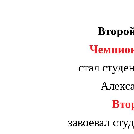
Второй
Чемпион
стал студе
Алекс
Вто
завоевал сту