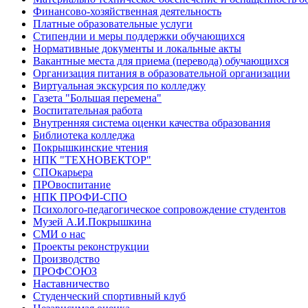
Финансово-хозяйственная деятельность
Платные образовательные услуги
Стипендии и меры поддержки обучающихся
Нормативные документы и локальные акты
Вакантные места для приема (перевода) обучающихся
Организация питания в образовательной организации
Виртуальная экскурсия по колледжу
Газета "Большая перемена"
Воспитательная работа
Внутренняя система оценки качества образования
Библиотека колледжа
Покрышкинские чтения
НПК "ТЕХНОВЕКТОР"
СПОкарьера
ПРОвоспитание
НПК ПРОФИ-СПО
Психолого-педагогическое сопровождение студентов
Музей А.И.Покрышкина
СМИ о нас
Проекты реконструкции
Производство
ПРОФСОЮЗ
Наставничество
Студенческий спортивный клуб