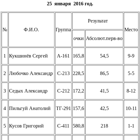
25 января 2016 год.
Результат
№
Ф.И.О.
Группа
Место
очки
Абсолют.перв-во
1
Кукшинёв Сергей
А-161
165,8
54,5
9-9
2
Любочко Александр
С-213
228,5
86,5
5-5
3
Седых Александр
С-212
172,2
41,5
8-12
4
Пильгуй Анатолий
ТГ-291
157,6
42,5
10-11
5
Кусов Григорий
С-411
580,8
218
1-1