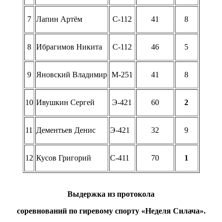
7
Лапин Артём
С-112
41
8
8
Ибрагимов Никита
С-112
46
5
9
Яновский Владимир
М-251
41
8
10
Ивушкин Сергей
Э-421
60
2
11
Дементьев Денис
Э-421
32
9
12
Кусов Григорий
С-411
70
1
Выдержка из протокола
соревнований по гиревому спорту «Неделя Силача».