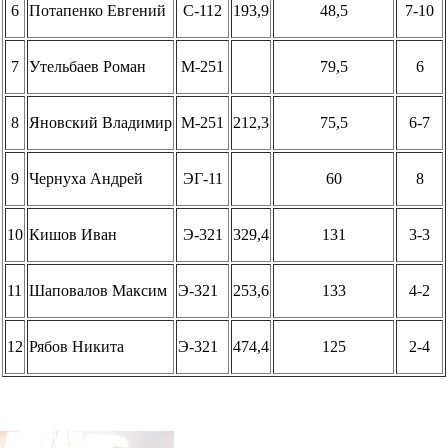
6
Потапенко Евгений
С-112
193,9
48,5
7-10
7
Утельбаев Роман
М-251
79,5
6
8
Яновский Владимир
М-251
212,3
75,5
6-7
9
Чернуха Андрей
ЭГ-11
60
8
10
Кишов Иван
Э-321
329,4
131
3-3
11
Шаповалов Максим
Э-321
253,6
133
4-2
12
Рябов Никита
Э-321
474,4
125
2-4