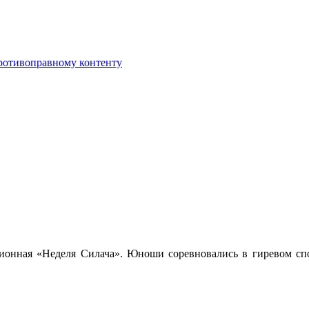
противоправному контенту
ционная «Неделя Силача». Юноши соревновались в гиревом спор