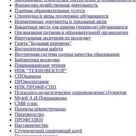
Финансово-хозяйственная деятельность
Платные образовательные услуги
Стипендии и меры поддержки обучающихся
Нормативные документы и локальные акты
Вакантные места для приема (перевода) обучающихся
Организация питания в образовательной организации
Виртуальная экскурсия по колледжу
Газета "Большая перемена"
Воспитательная работа
Внутренняя система оценки качества образования
Библиотека колледжа
Покрышкинские чтения
НПК "ТЕХНОВЕКТОР"
СПОкарьера
ПРОвоспитание
НПК ПРОФИ-СПО
Психолого-педагогическое сопровождение студентов
Музей А.И.Покрышкина
СМИ о нас
Проекты реконструкции
Производство
ПРОФСОЮЗ
Наставничество
Студенческий спортивный клуб