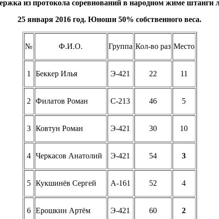
ржка из протокола соревнований в народном жиме штанги 
25 января 2016 год. Юноши 50% собственного веса.
№
Ф.И.О.
Группа
Кол-во раз
Место
1
Беккер Илья
Э-421
22
11
2
Филатов Роман
С-213
46
5
3
Ковтун Роман
Э-421
30
10
4
Черкасов Анатолий
Э-421
54
3
5
Кукшинёв Сергей
А-161
52
4
6
Ерошкин Артём
Э-421
60
2