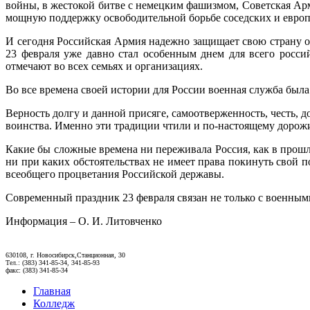
войны, в жестокой битве с немецким фашизмом, Советская Арм
мощную поддержку освободительной борьбе соседских и европ
И сегодня Российская Армия надежно защищает свою страну от
23 февраля уже давно стал особенным днем для всего россий
отмечают во всех семьях и организациях.
Во все времена своей истории для России военная служба был
Верность долгу и данной присяге, самоотверженность, честь,
воинства. Именно эти традиции чтили и по-настоящему доро
Какие бы сложные времена ни переживала Россия, как в прошл
ни при каких обстоятельствах не имеет права покинуть свой п
всеобщего процветания Российской державы.
Современный праздник 23 февраля связан не только с военными.
Информация – О. И. Литовченко
630108, г. Новосибирск,Станционная, 30
Тел.: (383) 341-85-34, 341-85-93
факс: (383) 341-85-34
Главная
Колледж