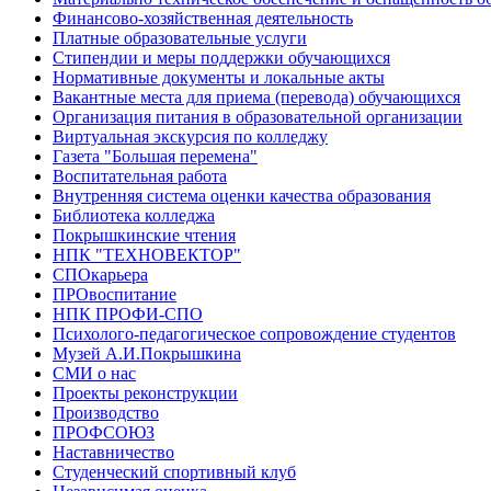
Финансово-хозяйственная деятельность
Платные образовательные услуги
Стипендии и меры поддержки обучающихся
Нормативные документы и локальные акты
Вакантные места для приема (перевода) обучающихся
Организация питания в образовательной организации
Виртуальная экскурсия по колледжу
Газета "Большая перемена"
Воспитательная работа
Внутренняя система оценки качества образования
Библиотека колледжа
Покрышкинские чтения
НПК "ТЕХНОВЕКТОР"
СПОкарьера
ПРОвоспитание
НПК ПРОФИ-СПО
Психолого-педагогическое сопровождение студентов
Музей А.И.Покрышкина
СМИ о нас
Проекты реконструкции
Производство
ПРОФСОЮЗ
Наставничество
Студенческий спортивный клуб