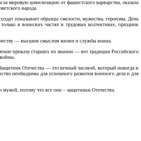
асла мировую цивилизацию от фашистского варварства, оказала
ветского народа.
олдат показывает образцы смелости, мужества, героизма. День
 только в воинских частях и трудовых коллективах, праздник
Отечеству — высшим смыслом жизни и службы воина.
инение приказу старших по званию — вот традиции Российского
 войны.
 Защитник Отечества — это вечный часовой, который никогда и
инство необходимы для успешного развития военного дела и для
и мужей, потому что все они – защитники Отечества.