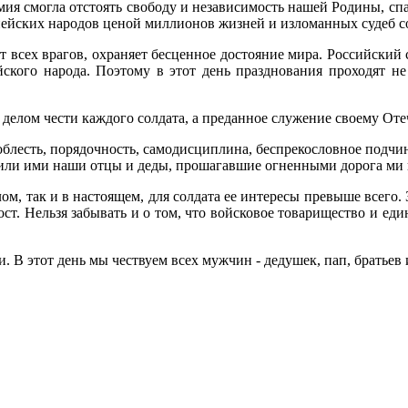
ия смогла отстоять свободу и независимость нашей Родины, сп
ейских народов ценой миллионов жизней и изломанных судеб со
 всех врагов, охраняет бесценное достояние мира. Российский с
ского народа. Поэтому в этот день празднования проходят не
а делом чести каждого солдата, а преданное служение своему 
 доблесть, порядочность, самодисциплина, беспрекословное подч
жили ими наши отцы и деды, прошагавшие огненными дорога ми
ом, так и в настоящем, для солдата ее интересы превыше всего.
ост. Нельзя забывать и о том, что войсковое товарищество и ед
 В этот день мы чествуем всех мужчин - дедушек, пап, братьев 