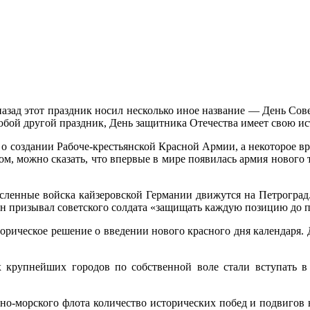
 назад этот праздник носил несколько иное название — День Сов
любой другой праздник, День защитника Отечества имеет свою и
т о создании Рабоче-крестьянской Красной Армии, а некоторое в
ом, можно сказать, что впервые в мире появилась армия нового 
исленные войска кайзеровской Германии движутся на Петроград.
 он призывал советского солдата «защищать каждую позицию до 
орическое решение о введении нового красного дня календаря.
 крупнейших городов по собственной воле стали вступать в
о-морского флота количество исторических побед и подвигов н