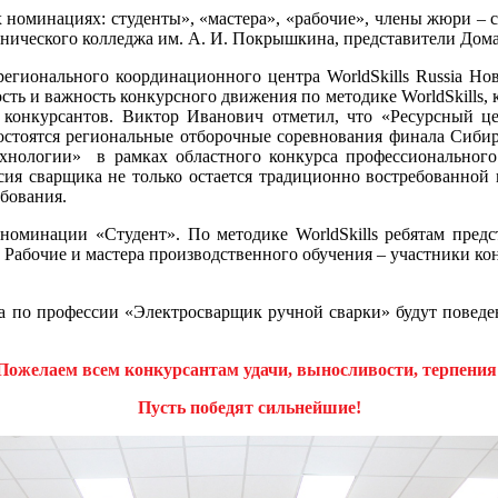
номинациях: студенты», «мастера», «рабочие», члены жюри – с
нического колледжа им. А. И. Покрышкина, представители Дома
гионального координационного центра WorldSkills Russia Нов
ть и важность конкурсного движения по методике WorldSkills, к
конкурсантов. Виктор Иванович отметил, что «Ресурсный це
состоятся региональные отборочные соревнования финала Сиби
ехнологии» в рамках областного конкурса профессионального
ия сварщика не только остается традиционно востребованной в
бования.
номинации «Студент». По методике WorldSkills ребятам предс
Рабочие и мастера производственного обучения – участники кон
а по профессии «Электросварщик ручной сварки» будут поведены
Пожелаем всем конкурсантам удачи, выносливости, терпения
Пусть победят сильнейшие!