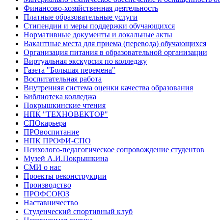
Финансово-хозяйственная деятельность
Платные образовательные услуги
Стипендии и меры поддержки обучающихся
Нормативные документы и локальные акты
Вакантные места для приема (перевода) обучающихся
Организация питания в образовательной организации
Виртуальная экскурсия по колледжу
Газета "Большая перемена"
Воспитательная работа
Внутренняя система оценки качества образования
Библиотека колледжа
Покрышкинские чтения
НПК "ТЕХНОВЕКТОР"
СПОкарьера
ПРОвоспитание
НПК ПРОФИ-СПО
Психолого-педагогическое сопровождение студентов
Музей А.И.Покрышкина
СМИ о нас
Проекты реконструкции
Производство
ПРОФСОЮЗ
Наставничество
Студенческий спортивный клуб