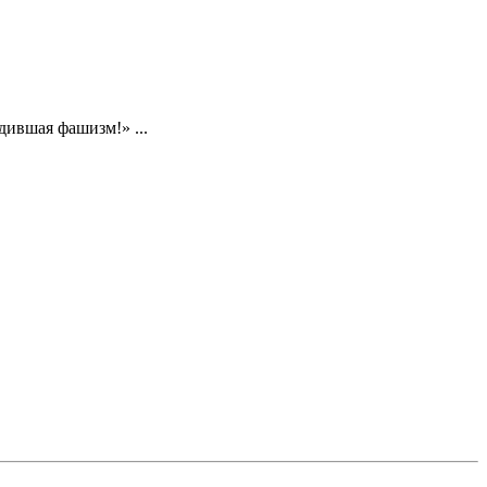
дившая фашизм!» ...