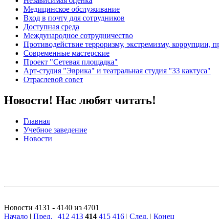
Независимая оценка
Медицинское обслуживание
Вход в почту для сотрудников
Доступная среда
Международное сотрудничество
Противодействие терроризму, экстремизму, коррупции, 
Современные мастерские
Проект "Сетевая площадка"
Арт-студия "Эврика" и театральная студия "33 кактуса"
Отраслевой совет
Новости! Нас любят читать!
Главная
Учебное заведение
Новости
Новости 4131 - 4140 из 4701
Начало
|
Пред.
|
412
413
414
415
416
|
След.
|
Конец