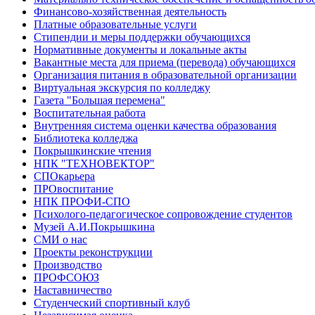
Финансово-хозяйственная деятельность
Платные образовательные услуги
Стипендии и меры поддержки обучающихся
Нормативные документы и локальные акты
Вакантные места для приема (перевода) обучающихся
Организация питания в образовательной организации
Виртуальная экскурсия по колледжу
Газета "Большая перемена"
Воспитательная работа
Внутренняя система оценки качества образования
Библиотека колледжа
Покрышкинские чтения
НПК "ТЕХНОВЕКТОР"
СПОкарьера
ПРОвоспитание
НПК ПРОФИ-СПО
Психолого-педагогическое сопровождение студентов
Музей А.И.Покрышкина
СМИ о нас
Проекты реконструкции
Производство
ПРОФСОЮЗ
Наставничество
Студенческий спортивный клуб