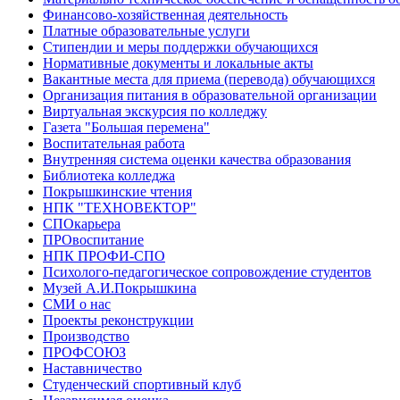
Финансово-хозяйственная деятельность
Платные образовательные услуги
Стипендии и меры поддержки обучающихся
Нормативные документы и локальные акты
Вакантные места для приема (перевода) обучающихся
Организация питания в образовательной организации
Виртуальная экскурсия по колледжу
Газета "Большая перемена"
Воспитательная работа
Внутренняя система оценки качества образования
Библиотека колледжа
Покрышкинские чтения
НПК "ТЕХНОВЕКТОР"
СПОкарьера
ПРОвоспитание
НПК ПРОФИ-СПО
Психолого-педагогическое сопровождение студентов
Музей А.И.Покрышкина
СМИ о нас
Проекты реконструкции
Производство
ПРОФСОЮЗ
Наставничество
Студенческий спортивный клуб