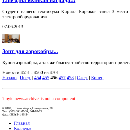
Еще одна великая награда!!!
Студент нашего техникума Кирилл Бирюков занял 3 место 
электрооборудования».
07.06.2013
Зонт для аэрокобры...
Купол аэрокобры, а так же благоустройство территории приле
Новости 4551 - 4560 из 4701
Начало
|
Пред.
|
454
455
456
457
458
|
След.
|
Конец
'imyie:news.archive' is not a component
630108, г. Новосибирск,Станционная, 30
Тел.: (383) 341-85-34, 341-85-93
факс: (383) 341-85-34
Главная
Колледж